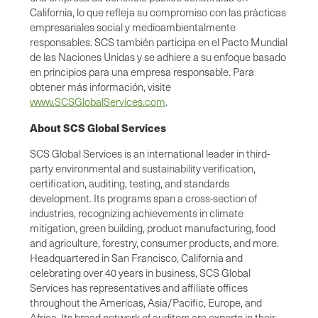
California, lo que refleja su compromiso con las prácticas
empresariales social y medioambientalmente
responsables. SCS también participa en el Pacto Mundial
de las Naciones Unidas y se adhiere a su enfoque basado
en principios para una empresa responsable. Para
obtener más información, visite
www.SCSGlobalServices.com
.
About SCS Global Services
SCS Global Services is an international leader in third-
party environmental and sustainability verification,
certification, auditing, testing, and standards
development. Its programs span a cross-section of
industries, recognizing achievements in climate
mitigation, green building, product manufacturing, food
and agriculture, forestry, consumer products, and more.
Headquartered in San Francisco, California and
celebrating over 40 years in business, SCS Global
Services has representatives and affiliate offices
throughout the Americas, Asia/Pacific, Europe, and
Africa. Its broad network of auditors are experts in their