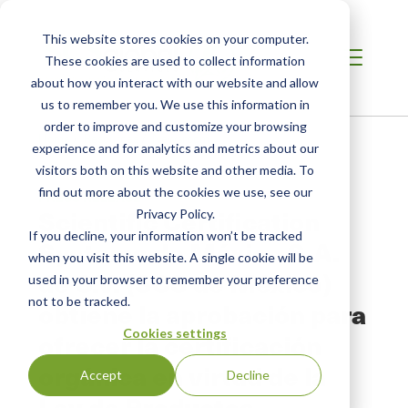
This website stores cookies on your computer.
These cookies are used to collect information
about how you interact with our website and allow
us to remember you. We use this information in
order to improve and customize your browsing
Home
/
Resources
/
Newsroom
experience and for analytics and metrics about our
visitors both on this website and other media. To
find out more about the cookies we use, see our
PRESS RELEASE
Scientific Certification
Privacy Policy.
If you decline, your information won’t be tracked
Systems de México S.A.
when you visit this website. A single cookie will be
de C.V. (SCS de México)
used in your browser to remember your preference
not to be tracked.
obtiene la aprobación para
Cookies settings
ofrecer la certificación
orgánica en virtud de la
Accept
Decline
Ley de Productos