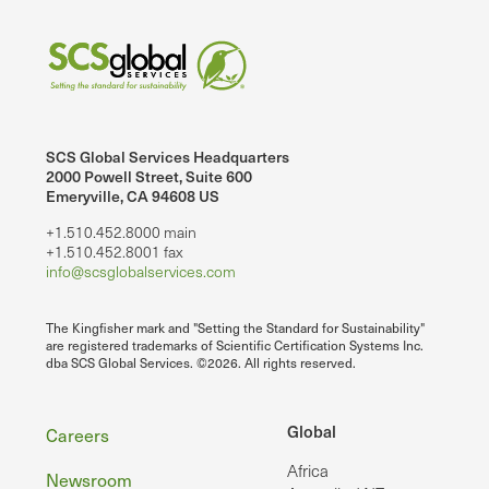
SCS Global Services Headquarters
2000 Powell Street, Suite 600
Emeryville, CA 94608 US
+1.510.452.8000 main
+1.510.452.8001 fax
info@scsglobalservices.com
The Kingfisher mark and "Setting the Standard for Sustainability"
are registered trademarks of Scientific Certification Systems Inc.
dba SCS Global Services. ©2026. All rights reserved.
Footer
Global
Careers
Africa
Newsroom