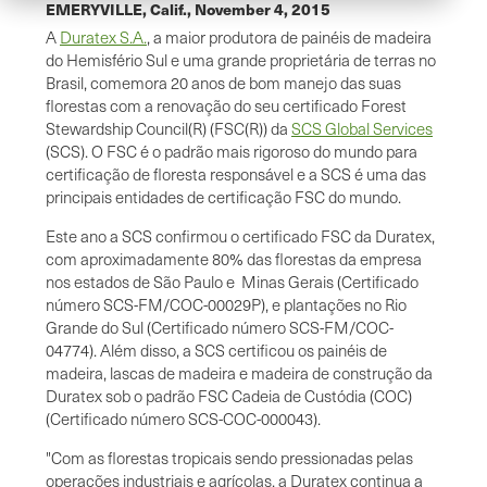
EMERYVILLE, Calif.,
November 4, 2015
A
Duratex S.A.
, a maior produtora de painéis de madeira
do Hemisfério Sul e uma grande proprietária de terras no
Brasil, comemora 20 anos de bom manejo das suas
florestas com a renovação do seu certificado Forest
Stewardship Council(R) (FSC(R)) da
SCS Global Services
(SCS). O FSC é o padrão mais rigoroso do mundo para
certificação de floresta responsável e a SCS é uma das
principais entidades de certificação FSC do mundo.
Este ano a SCS confirmou o certificado FSC da Duratex,
com aproximadamente 80% das florestas da empresa
nos estados de São Paulo e Minas Gerais (Certificado
número SCS-FM/COC-00029P), e plantações no Rio
Grande do Sul (Certificado número SCS-FM/COC-
04774). Além disso, a SCS certificou os painéis de
madeira, lascas de madeira e madeira de construção da
Duratex sob o padrão FSC Cadeia de Custódia (COC)
(Certificado número SCS-COC-000043).
"Com as florestas tropicais sendo pressionadas pelas
operações industriais e agrícolas, a Duratex continua a