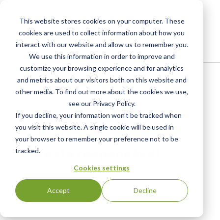
This website stores cookies on your computer. These
cookies are used to collect information about how you
interact with our website and allow us to remember you.
We use this information in order to improve and
customize your browsing experience and for analytics
Home
/
Resources
/
Newsroom
and metrics about our visitors both on this website and
other media. To find out more about the cookies we use,
see our Privacy Policy.
PRESS RELEASE
Duratex comemora 20
If you decline, your information won’t be tracked when
you visit this website. A single cookie will be used in
anos de campeã de
your browser to remember your preference not to be
floresta responsável
tracked.
Cookies settings
Florestas, fábricas de papel e produtos certificados pela
SCS Global Services sob o padrão do Forest Stewardship
Accept
Decline
Council(R)